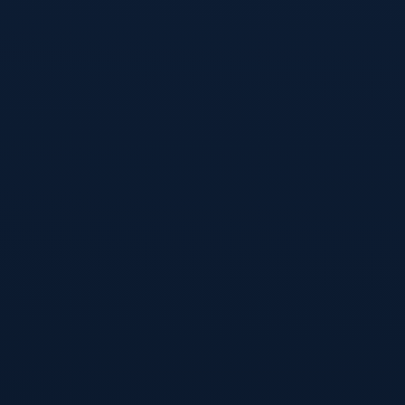
账号相关信息或已绑定的手机号/邮箱
设备品牌、系统版本、浏览器或App版本
问题发生时间、具体操作步骤与报错提示
如有条件，附上异常截图，便于更快定位
必威体育重视账号安全。任何涉及个人信息与安全验证的操
作，请通过官方客服渠道处理，避免向不明来源账号透露敏感
信息。
App安装指南
返回必威首页
更多了解必威体育
如需了解品牌背景、平台动态与官方资讯，可继续浏览相关内
容。
了解必威品牌
查看平台动态