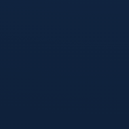
账号问题处理
登录失败
先检查账号、密码、网络与输入法状态。若连续多次失败，可
稍后重试，或通过安全验证方式恢复访问。
验证码异常
请确认手机信号与短信功能正常，排查拦截软件设置。验证码
偶有延迟时，建议等待片刻后重新获取。
设备验证提醒
新设备登录或网络环境变化时，系统可能会进行额外验证。这
属于正常安全措施，请按提示完成。
安全风险提示