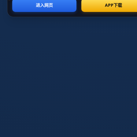
App安装与更新
适用于Android与iOS设备，包含下载、安装、更新与常见兼容
问题处理建议。
查看App安装指南
账号与安全